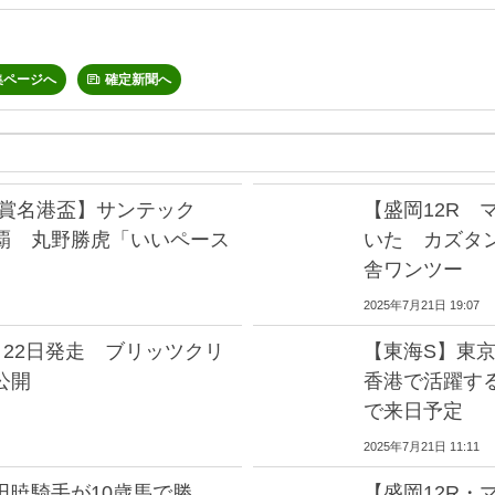
集ページへ
確定新聞へ
チ賞名港盃】サンテック
【盛岡12R 
覇 丸野勝虎「いいペース
いた カズタ
舎ワンツー
2025年7月21日 19:07
】22日発走 ブリッツクリ
【東海S】東
公開
香港で活躍す
で来日予定
2025年7月21日 11:11
田暁騎手が10歳馬で勝
【盛岡12R