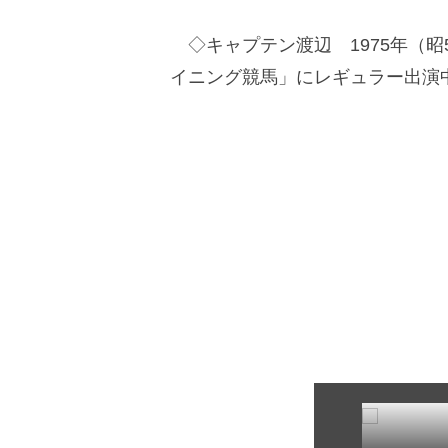
◇キャプテン渡辺 1975年（昭
イニング競馬」にレギュラー出演中