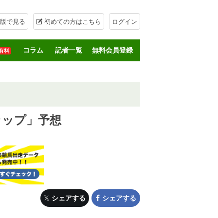
版で見る
初めての方はこちら
ログイン
コラム
記者一覧
無料会員登録
有料
カップ」予想
シェアする
シェアする