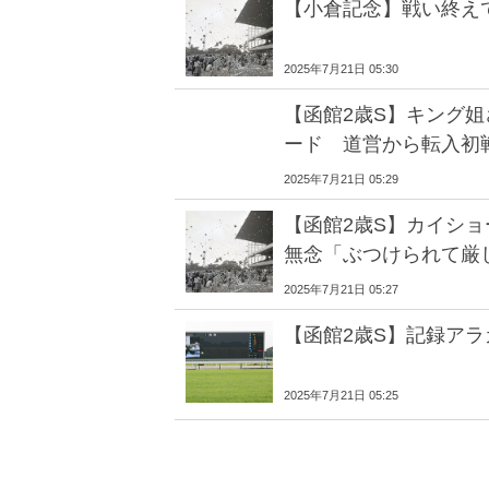
【小倉記念】戦い終え
2025年7月21日 05:30
【函館2歳S】キング姐
ード 道営から転入初
2025年7月21日 05:29
【函館2歳S】カイショ
無念「ぶつけられて厳
2025年7月21日 05:27
【函館2歳S】記録アラ
2025年7月21日 05:25