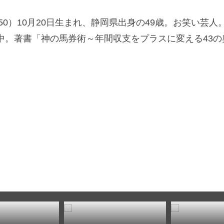
50）10月20日生まれ、静岡県出身の49歳。お笑い芸人
。著書「神の馬券術～年間収支をプラスに変える43の奥