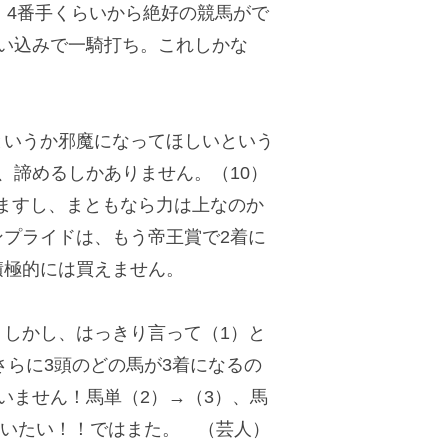
、4番手くらいから絶好の競馬がで
追い込みで一騎打ち。これしかな
というか邪魔になってほしいという
、諦めるしかありません。（10）
ますし、まともなら力は上なのか
ンプライドは、もう帝王賞で2着に
積極的には買えません。
しかし、はっきり言って（1）と
さらに3頭のどの馬が3着になるの
いません！馬単（2）→（3）、馬
思いたい！！ではまた。 （芸人）