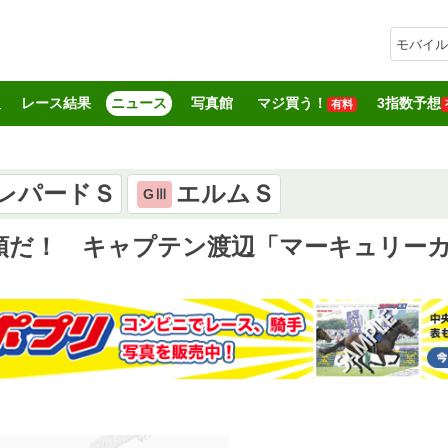
モバイル
報
レース結果
ニュース
写真館
マジ買う！
3指数予想
有料
レパードＳ
エルムＳ
GⅢ
頭だ！ キャプテン渡辺「マーキュリー