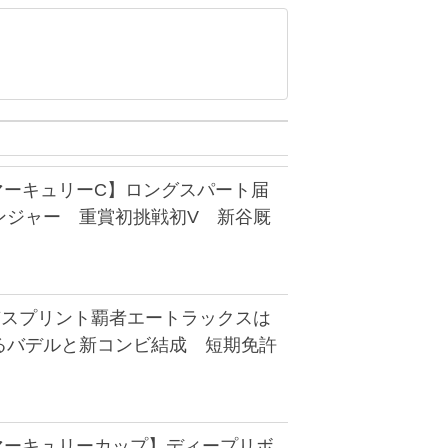
マーキュリーC】ロングスパート届
ンジャー 重賞初挑戦初V 新谷厩
京スプリント覇者エートラックスは
るバデルと新コンビ結成 短期免許
・マーキュリーカップ】ディープリボ