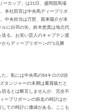
ュリーカップ」は21日、盛岡競馬場
る。本社田宮は中央馬ディープリボ
る。中央担当は万哲、面来陽介が末
ールに白羽の矢。鈴木悠貴は地元代
を送る。お笑い芸人のキャプテン渡
からディープリボーンの“1点勝
た。私には中央馬の54キロの2頭
カズタンジャーの末脚は重賞級だと
ち切るとは断言しませんが、完全不
ディープリボーンの前走の時計はか
行しての時計に価値がある。ここも