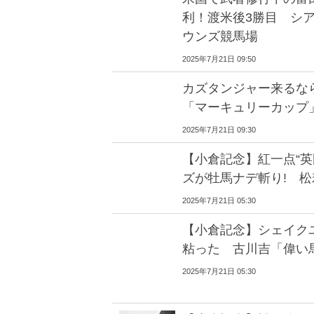
利！渡米後3勝目 シ
ウンズ競馬場
2025年7月21日 09:50
カズタンジャー来るな
「マーキュリーカップ
2025年7月21日 09:30
【小倉記念】紅一点“英
ズが牡馬ナデ斬り! 
2025年7月21日 05:30
【小倉記念】シェイク
粘った 古川吉「偉い
2025年7月21日 05:30