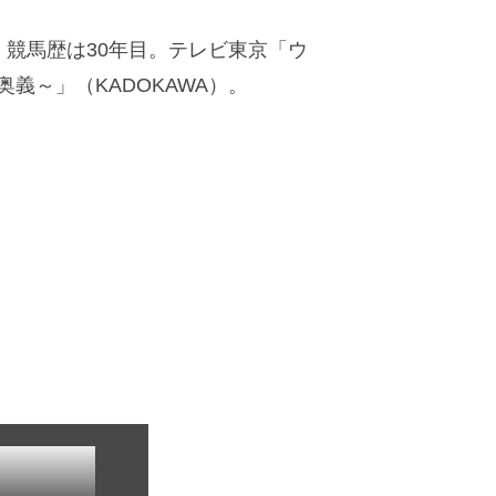
。競馬歴は30年目。テレビ東京「ウ
義～」（KADOKAWA）。