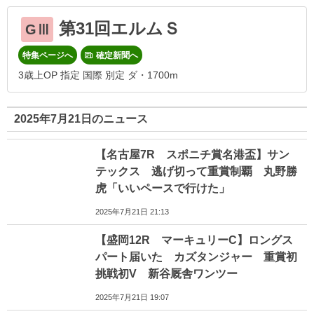
第31回エルムＳ
GⅢ
特集ページへ
確定新聞へ
3歳上OP 指定 国際 別定 ダ・1700m
2025年7月21日のニュース
【名古屋7R スポニチ賞名港盃】サン
テックス 逃げ切って重賞制覇 丸野勝
虎「いいペースで行けた」
2025年7月21日 21:13
【盛岡12R マーキュリーC】ロングス
パート届いた カズタンジャー 重賞初
挑戦初V 新谷厩舎ワンツー
2025年7月21日 19:07