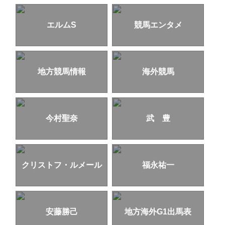
エルムS
競馬エンタメ
地方競馬情報
海外競馬
今村聖奈
武 豊
クリストフ・ルメール
福永祐一
安藤勝己
地方海外G1出馬表