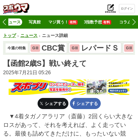
ログイン
初
ニュース
写真館
マジ買う！
3指数予想
コラム
有料
有料
トップ
ニュース
ニュース詳細
CBC賞
レパードＳ
今週の特集
GⅢ
GⅢ
GⅢ
【函館2歳S】戦い終えて
2025年7月21日 05:26
シェアする
シェアする
▼4着タガノアラリア（斎藤）2回くらい大きな
ロスがあって、それを考えれば、よく走ってい
る。最後も詰めてきただけに、もったいない競