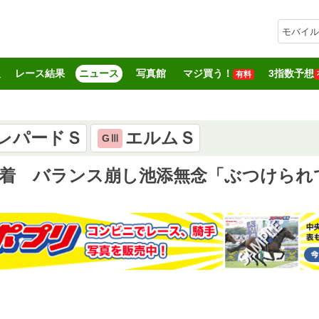
モバイル
報
レース結果
ニュース
写真館
マジ買う！
3指数予想
有料
レパードＳ
エルムＳ
GⅢ
3着 バランス崩し池添無念「ぶつけられ