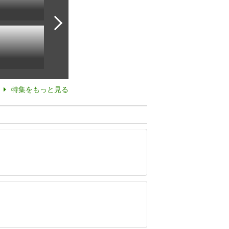
特集をもっと見る