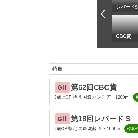
トフ・ルメール
安藤勝己
レパードS
一
地方海外G1出馬表
CBC賞
特集
第62回CBC賞
GⅢ
3歳上OP 特指 国際 ハンデ 芝・1200m
第18回レパードＳ
GⅢ
3歳OP 指定 国際 馬齢 ダ・1800m
特集