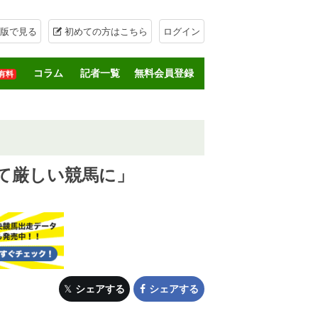
版で見る
初めての方はこちら
ログイン
コラム
記者一覧
無料会員登録
有料
て厳しい競馬に」
シェアする
シェアする