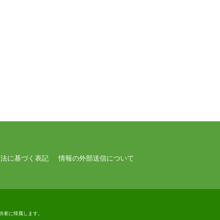
引法に基づく表記
情報の外部送信について
供者に帰属します。