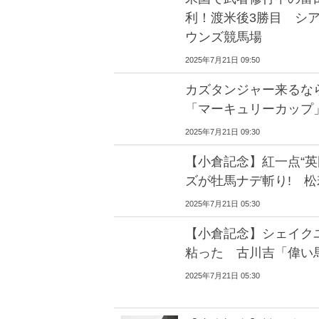
利！渡米後3勝目 シ
ウンズ競馬場
2025年7月21日 09:50
カズタンジャー来るな
「マーキュリーカップ
2025年7月21日 09:30
【小倉記念】紅一点“英
ズが牡馬ナデ斬り! 
2025年7月21日 05:30
【小倉記念】シェイク
粘った 古川吉「偉い
2025年7月21日 05:30