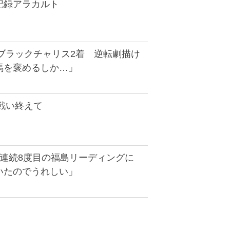
記録アラカルト
】ブラックチャリス2着 逆転劇描け
馬を褒めるしか…」
戦い終えて
年連続8度目の福島リーディングに
いたのでうれしい」