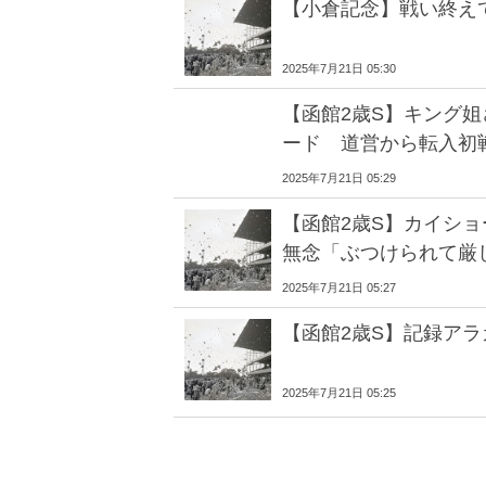
【小倉記念】戦い終え
2025年7月21日 05:30
【函館2歳S】キング姐
ード 道営から転入初
2025年7月21日 05:29
【函館2歳S】カイショ
無念「ぶつけられて厳
2025年7月21日 05:27
【函館2歳S】記録アラ
2025年7月21日 05:25