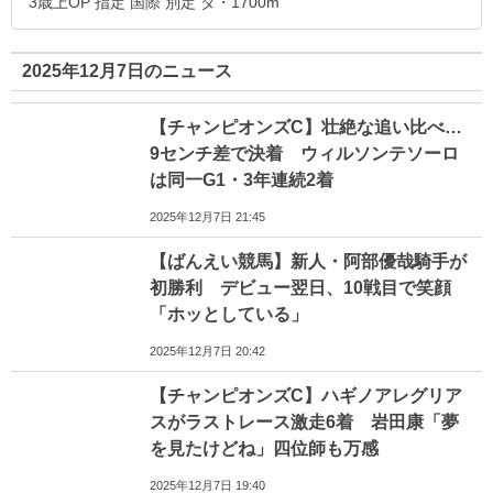
3歳上OP 指定 国際 別定 ダ・1700m
2025年12月7日のニュース
【チャンピオンズC】壮絶な追い比べ…
9センチ差で決着 ウィルソンテソーロ
は同一G1・3年連続2着
2025年12月7日 21:45
【ばんえい競馬】新人・阿部優哉騎手が
初勝利 デビュー翌日、10戦目で笑顔
「ホッとしている」
2025年12月7日 20:42
【チャンピオンズC】ハギノアレグリア
スがラストレース激走6着 岩田康「夢
を見たけどね」四位師も万感
2025年12月7日 19:40