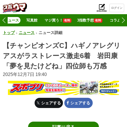
ログイン
初
ニュース
写真館
マジ買う！
3指数予想
コラム
有料
有料
トップ
ニュース
ニュース詳細
【チャンピオンズC】ハギノアレグリ
アスがラストレース激走6着 岩田康
「夢を見たけどね」四位師も万感
2025年12月7日 19:40
シェアする
シェアする