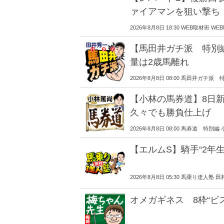
ァイアマンを狙い撃ち
2026年8月8日 18:30 WEB取材班 W
【馬田井ガチ派 特別編
量は2歳馬離れ
2026年8月8日 08:00 馬田井ガチ派 
【小林の馬券道】8日新
久々でも勝負仕上げ
2026年8月8日 08:00 馬券道 特別編
【エルムS】騎手“2年
2026年8月8日 05:30 馬乗り達人塾 田
オメガギネス 8枠“ビ