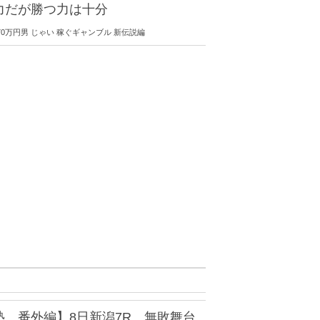
力だが勝つ力は十分
0 9370万円男 じゃい 稼ぐギャンブル 新伝説編
塾 番外編】8日新潟7R 無敗舞台