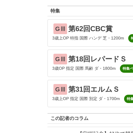
特集
第62回CBC賞
GⅢ
3歳上OP 特指 国際 ハンデ 芝・1200m
第18回レパードＳ
GⅢ
3歳OP 指定 国際 馬齢 ダ・1800m
特集
第31回エルムＳ
GⅢ
3歳上OP 指定 国際 別定 ダ・1700m
特
この記者のコラム