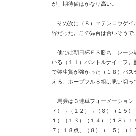
が、期待値はかなり高い。
その次に（８）マテンロウゲイル
容だった。この舞台は合いそうで
他では朝日杯ＦＳ勝ち、レーン騎
いる（１１）パントルナイーフ。
で弥生賞が強かった（１８）バス
える。ホープフルＳ組は思い切っ
馬券は３連単フォーメーション（
７）→（１２）→（８）（１５）
１）（１３）（１４）（１８）１
７）１８点、（８）（１５）（１