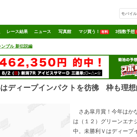
モバイル
報
レース結果
ニュース
写真館
マジ買う！
3指数予想
有料
ギャンブル 新伝説編
容はディープインパクトを彷彿 枠も理想
さあ皐月賞！今年はかな
は（１２）グリーンエナ
中。未勝利Ｖはディープ