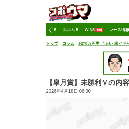
トップ
CBC賞
レパードＳ
エルムＳ
WIN5
レース情
有料
トップ
コラム
9370万円男 じゃい 稼ぐ
【皐月賞】未勝利Ｖの内
2026年4月18日 06:00