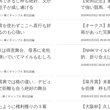
馬できるし枠も絶好、父が
【安田記念】
息子が成し遂げる
で強い競馬、
男 じゃい 稼ぐギャンブル 新伝説編
2026年6月6日 06:0
賞を使わずここへ直行も好
【オークス】
るのも心強い
裕があった完
男 じゃい 稼ぐギャンブル 新伝説編
2026年5月23日 06:
京は得意舞台、母系に名牝
【NHKマイ
継いでいてマイルもむしろ
的、折り合え
2026年5月9日 06:0
男 じゃい 稼ぐギャンブル 新伝説編
賞典では格の違い、デビュ
【皐月賞】未
で距離も合う絶好の舞台
を彷彿 枠も
 じゃい 稼ぐギャンブル 新伝説編
2026年4月18日 06:
ったように権利獲りの３着
【大阪杯】久