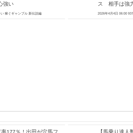
心強い
ス 相手は強
男 じゃい 稼ぐギャンブル 新伝説編
2026年4月4日 06:0
率177％！出田が穴馬フ
【馬乗り達人