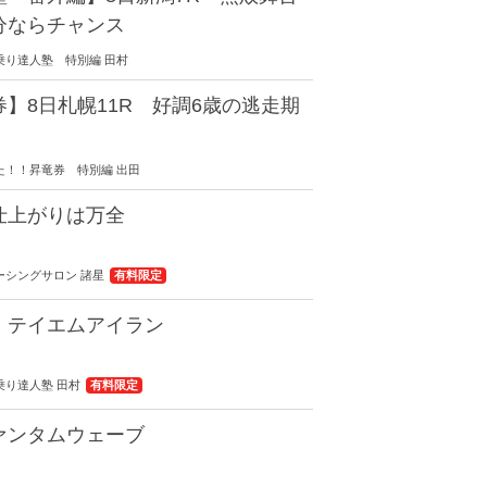
分ならチャンス
0 馬乗り達人塾 特別編 田村
】8日札幌11R 好調6歳の逃走期
0 出た！！昇竜券 特別編 出田
仕上がりは万全
0 レーシングサロン 諸星
有料限定
 テイエムアイラン
 馬乗り達人塾 田村
有料限定
ァンタムウェーブ