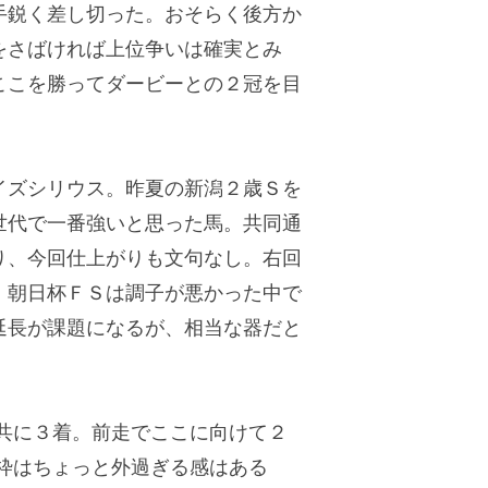
手鋭く差し切った。おそらく後方か
をさばければ上位争いは確実とみ
ここを勝ってダービーとの２冠を目
ズシリウス。昨夏の新潟２歳Ｓを
世代で一番強いと思った馬。共同通
り、今回仕上がりも文句なし。右回
、朝日杯ＦＳは調子が悪かった中で
延長が課題になるが、相当な器だと
共に３着。前走でここに向けて２
枠はちょっと外過ぎる感はある