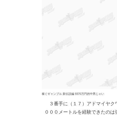
稼ぐギャンブル 新伝説編 9370万円的中男じゃい
３番手に（１７）アドマイヤクワ
０００メートルを経験できたのは