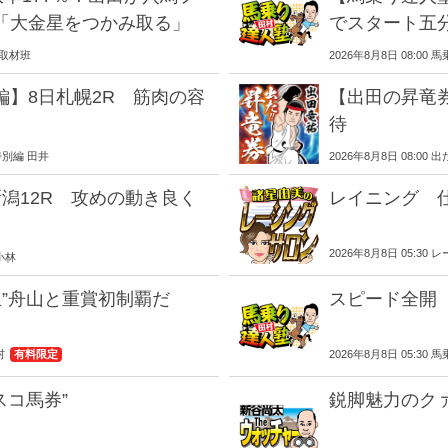
「大金星をつかみ取る」
でスタート五
EB取材班
2026年8月8日 08:0
】8日札幌2R 筋肉の容
【出田の昇竜券
待
特別編 田井
2026年8月8日 08:0
潟12R 攻めの動き良く
レイニング 
2026年8月8日 05:3
 小林
生”舟山と重賞初制覇だ
スピード全開
村
有料限定
2026年8月8日 05:30
スコ馬券”
鋭脚魅力のク