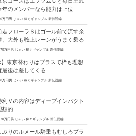
東京コースはエプソムＣと毎日王冠
今年のメンバーなら能力は上位
0 9370万円男 じゃい 稼ぐギャンブル 新伝説編
前走フローラＳはゴール前で流す余
勝、大外も鞍上レーンがうまく乗る
00 9370万円男 じゃい 稼ぐギャンブル 新伝説編
ルC】東京替わりはプラスで枠も理想
ば最後は差してくる
0 9370万円男 じゃい 稼ぐギャンブル 新伝説編
勝利Ｖの内容はディープインパクト
理想的
00 9370万円男 じゃい 稼ぐギャンブル 新伝説編
しぶりのルメール騎乗もむしろプラ