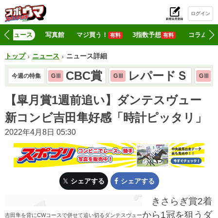
ログイン
初
ニュース
写真館
マジ買う！
3指数予想
コラム
有料
有料
トップ
ニュース
ニュース詳細
CBC賞
レパードＳ
今週の特集
GⅢ
GⅢ
GⅢ
【皐月賞1週前追い】ダンテスヴュー
新コンビ吉田隼好感「時計ピッタリ」
2022年4月8日 05:30
シェアする
シェアする
きさらぎ賞2着
から1冠を狙うダ
吉田隼を背にCWコースで併せて追い切るダンテスヴュー