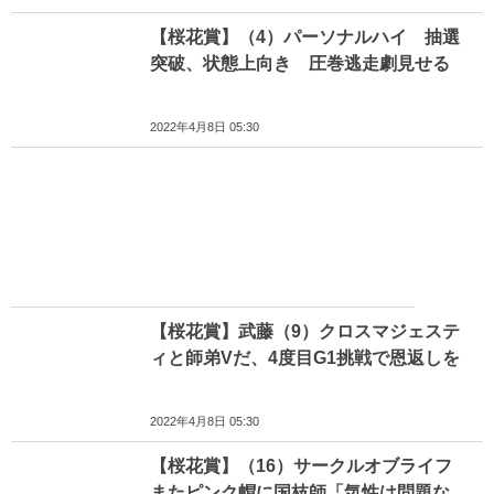
【桜花賞】（4）パーソナルハイ 抽選
突破、状態上向き 圧巻逃走劇見せる
2022年4月8日 05:30
【桜花賞】武藤（9）クロスマジェステ
ィと師弟Vだ、4度目G1挑戦で恩返しを
2022年4月8日 05:30
【桜花賞】（16）サークルオブライフ
またピンク帽に国枝師「気性は問題な