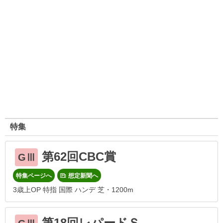
特集
第62回CBC賞
GⅢ
特集ページへ
想定新聞へ
3歳上OP 特指 国際 ハンデ 芝・1200m
第18回レパードＳ