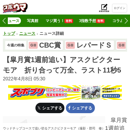
ログイン
初
ニュース
写真館
マジ買う！
3指数予想
コラム
有料
有料
トップ
ニュース
ニュース詳細
CBC賞
レパードＳ
今週の特集
GⅢ
GⅢ
GⅢ
【皐月賞1週前追い】アスクビクター
モア 折り合って万全、ラスト11秒5
2022年4月8日 05:30
シェアする
シェアする
皐月賞
1週前追
ウッドチップコースで追い切るアスクビクターモア（撮影・郡司 修）