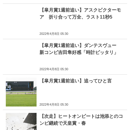
【皐月賞1週前追い】アスクビクターモ
ア 折り合って万全、ラスト11秒5
2022年4月8日 05:30
【皐月賞1週前追い】ダンテスヴュー
新コンビ吉田隼好感「時計ピッタリ」
2022年4月8日 05:30
【皐月賞1週前追い】追ってひと言
2022年4月8日 05:30
【次走】ヒートオンビートは池添とのコ
ンビ継続で天皇賞・春