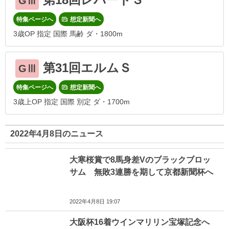
GⅢ
特集ページへ
想定新聞へ
3歳OP 指定 国際 馬齢 ダ・1800m
第31回エルムＳ
GⅢ
特集ページへ
想定新聞へ
3歳上OP 指定 国際 別定 ダ・1700m
2022年4月8日のニュース
大寒桜賞で8馬身差Vのブラックブロッ
サム 無敗3連勝を期して京都新聞杯へ
2022年4月8日 19:07
大阪杯16着ウインマリリン宝塚記念へ