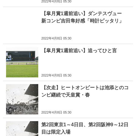
2022年4月8日 05:30
【皐月賞1週前追い】ダンテスヴュー
新コンビ吉田隼好感「時計ピッタリ」
2022年4月8日 05:30
【皐月賞1週前追い】追ってひと言
2022年4月8日 05:30
【次走】ヒートオンビートは池添とのコ
ンビ継続で天皇賞・春
2022年4月8日 05:30
第2回東京1～4日目、第2回阪神9～12日
目は限定入場