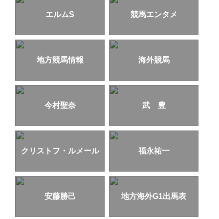
エルムS
競馬エンタメ
地方競馬情報
海外競馬
今村聖奈
武 豊
クリストフ・ルメール
福永祐一
安藤勝己
地方海外G1出馬表