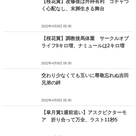
【桜花賞】改修後は外枠有利 ゴチャつ
く心配なし、末脚生きる舞台
2022年4月8日 05:30
【桜花賞】調教後馬体重 サークルオブ
ライフ9キロ増、ナミュールは2キロ増
2022年4月8日 05:30
交わり少なくても互いに尊敬忘れぬ吉田
兄弟の絆
2022年4月8日 05:30
【皐月賞1週前追い】アスクビクターモ
ア 折り合って万全、ラスト11秒5