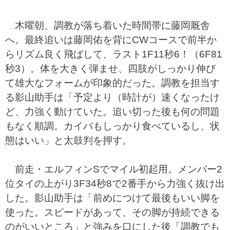
木曜朝、調教が落ち着いた時間帯に藤岡厩舎
へ。最終追いは藤岡佑を背にCWコースで前半か
らリズム良く飛ばして、ラスト1F11秒6！（6F81
秒3）。体を大きく弾ませ、四肢がしっかり伸び
て雄大なフォームが印象的だった。調教を担当す
る影山助手は「予定より（時計が）速くなったけ
ど、力強く動けていた。追い切った後も何の問題
もなく順調。カイバもしっかり食べているし、状
態はいい」と太鼓判を押す。
前走・エルフィンSでマイル初起用。メンバー2
位タイの上がり3F34秒8で2番手から力強く抜け出
した。影山助手は「前めにつけて最後もいい脚を
使った。スピードがあって、その脚が持続できる
のがいいところ」と強みを口にした後「調教でも