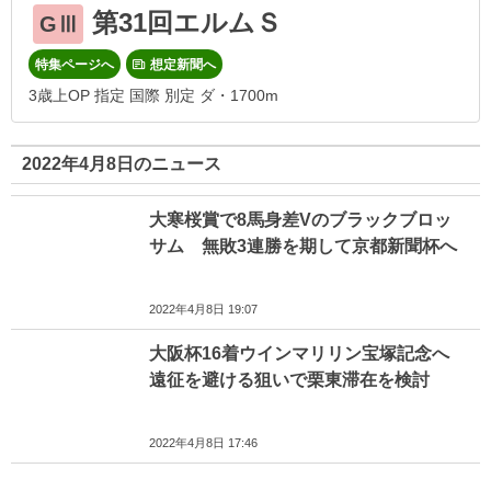
第31回エルムＳ
GⅢ
特集ページへ
想定新聞へ
3歳上OP 指定 国際 別定 ダ・1700m
2022年4月8日のニュース
大寒桜賞で8馬身差Vのブラックブロッ
サム 無敗3連勝を期して京都新聞杯へ
2022年4月8日 19:07
大阪杯16着ウインマリリン宝塚記念へ
遠征を避ける狙いで栗東滞在を検討
2022年4月8日 17:46