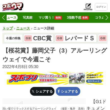
ログイン
初
ニュース
写真館
マジ買う！
3指数予想
コラム
有料
有料
トップ
ニュース
ニュース詳細
CBC賞
レパードＳ
今週の特集
GⅢ
GⅢ
GⅢ
【桜花賞】藤岡父子（3）アルーリング
ウェイで今週こそ
2022年4月8日 05:30
シェアする
シェアする
【G1ド
キュメン
洗い場でリラックスするアルーリングウェイ （撮影・亀井 直樹）