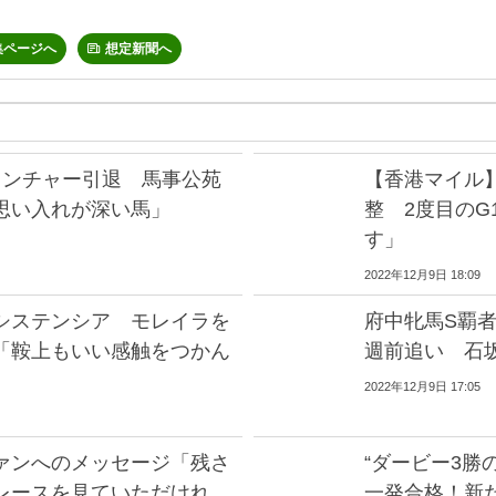
集ページへ
想定新聞へ
リンチャー引退 馬事公苑
【香港マイル
思い入れが深い馬」
整 2度目の
す」
2022年12月9日 18:09
システンシア モレイラを
府中牝馬S覇
「鞍上もいい感触をつかん
週前追い 石
2022年12月9日 17:05
ァンへのメッセージ「残さ
“ダービー3勝
レースを見ていただけれ
一発合格！新