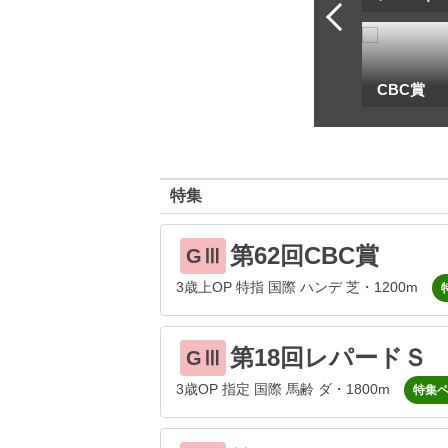
一
地方海外G1出馬表
CBC賞
特集
第62回CBC賞
GⅢ
3歳上OP 特指 国際 ハンデ 芝・1200m
第18回レパードＳ
GⅢ
3歳OP 指定 国際 馬齢 ダ・1800m
特集