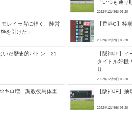
「いつも通り
2022年12月9日 05:20
 モレイラ背に軽く、陣営
【香港C】枠
い枠を引けた」
2022年12月9日 05:20
ないだ歴史的バトン 21
【阪神JF】イ
タイトル好機
り
2022年12月9日 05:20
22キロ増 調教後馬体重
【阪神JF】
2022年12月9日 05:20