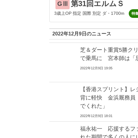
第31回エルムＳ
GⅢ
3歳上OP 指定 国際 別定 ダ・1700m
特
2022年12月9日のニュース
芝＆ダート重賞5勝ク
で乗馬に 宮本師は「
2022年12月9日 19:05
【香港スプリント】レ
背に軽快 金浜厩務員
でくれた」
2022年12月9日 18:01
福永祐一 応援するフ
れた期間で多くの人に