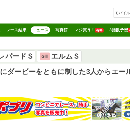
モバイル
報
レース結果
ニュース
写真館
マジ買う！
3指数予想
有料
レパードＳ
エルムＳ
GⅢ
格にダービーをともに制した3人からエー