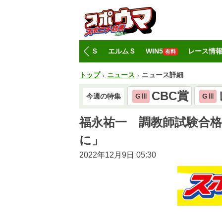
トップ
CBC賞
レパードＳ
エルムＳ
WIN5
レース情
有料
トップ
ニュース
ニュース詳細
CBC賞
今週の特集
GⅢ
GⅢ
福永祐一 調教師試験合
に」
2022年12月9日 05:30