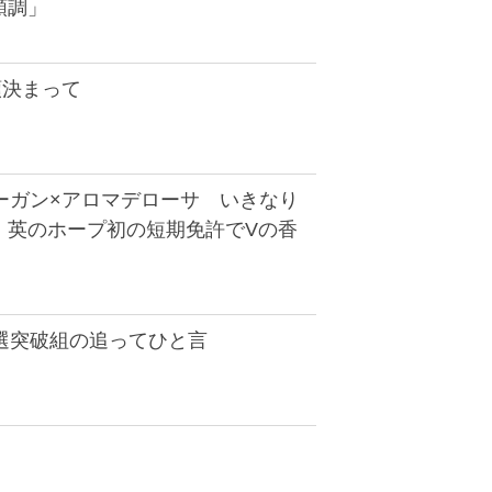
順調」
順決まって
ーガン×アロマデローサ いきなり
！英のホープ初の短期免許でVの香
抽選突破組の追ってひと言