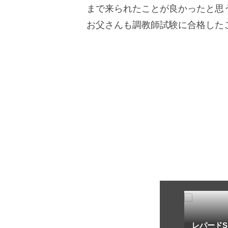
まで来られたことが良かったと思
お父さんも調教師試験に合格した
トフ・ルメール
安藤勝己
レパードS