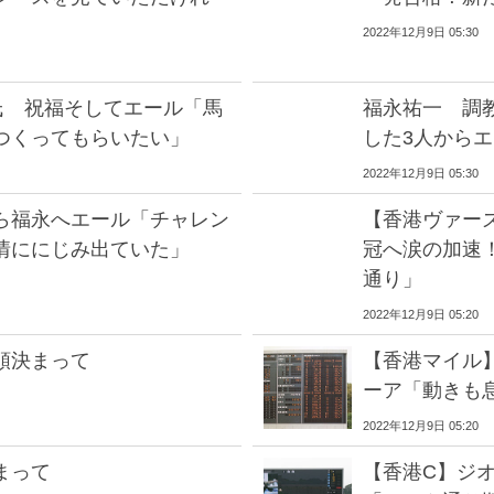
2022年12月9日 05:30
氏 祝福そしてエール「馬
福永祐一 調
つくってもらいたい」
した3人から
2022年12月9日 05:30
ら福永へエール「チャレン
【香港ヴァー
情ににじみ出ていた」
冠へ涙の加速！
通り」
2022年12月9日 05:20
順決まって
【香港マイル
ーア「動きも
2022年12月9日 05:20
まって
【香港C】ジオ