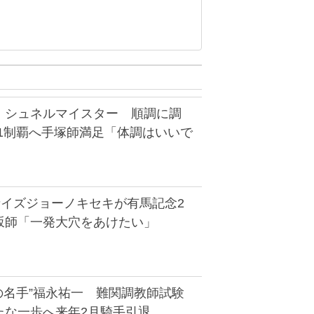
】シュネルマイスター 順調に調
G1制覇へ手塚師満足「体調はいいで
者イズジョーノキセキが有馬記念2
坂師「一発大穴をあけたい」
の名手”福永祐一 難関調教師試験
たな一歩へ来年2月騎手引退