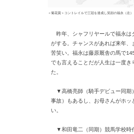
＜菊花賞＞コントレイルで三冠を達成し笑顔の福永（左）
昨年、シャフリヤールで福永はダ
がする。チャンスがあれば来年、
苦笑い。福永は藤原厩舎の馬で14
でも言えることだが人生は一度き
た。
▼高橋亮師（騎手デビュー同期）
事故）もあるし、お母さんがホッ
い。
▼和田竜二（同期）競馬学校時代