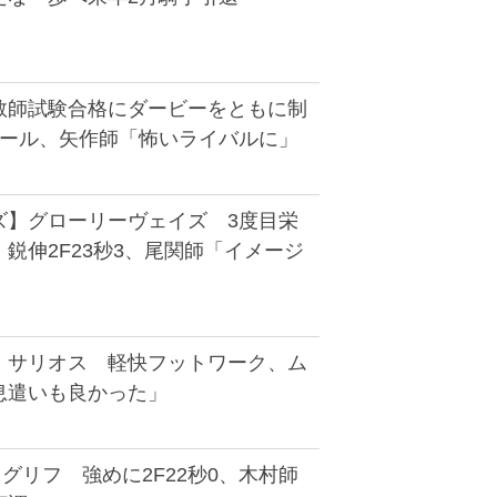
教師試験合格にダービーをともに制
エール、矢作師「怖いライバルに」
ズ】グローリーヴェイズ 3度目栄
鋭伸2F23秒3、尾関師「イメージ
】サリオス 軽快フットワーク、ム
息遣いも良かった」
グリフ 強めに2F22秒0、木村師