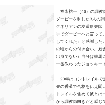
福永祐一（46）の調教
ダービーを制した3人の調
グネリアンの友道康夫師（
手でダービーへと言って
してくれた」と感謝した
の頃からの付き合い。厩
出身でない）自分は競馬
一番教わったジョッキー
20年はコントレイルで無
先の香港で合格を伝え聞
トレイルを含めて彼とは
から調教師向きだと感じ