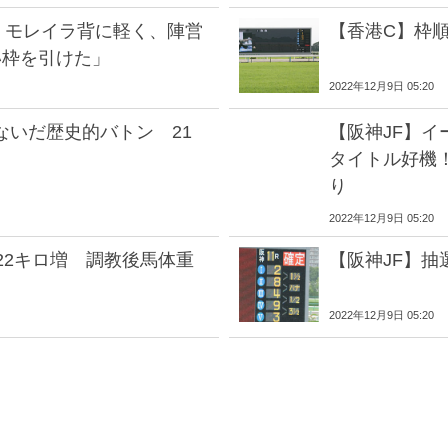
 モレイラ背に軽く、陣営
【香港C】枠
い枠を引けた」
2022年12月9日 05:20
ないだ歴史的バトン 21
【阪神JF】イ
タイトル好機
り
2022年12月9日 05:20
22キロ増 調教後馬体重
【阪神JF】
2022年12月9日 05:20