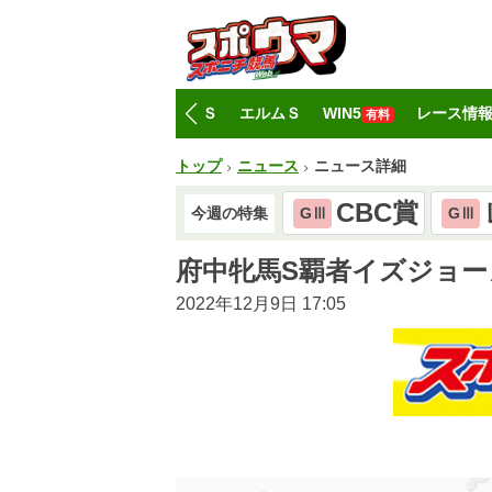
トップ
CBC賞
レパードＳ
エルムＳ
WIN5
レース情
有料
トップ
ニュース
ニュース詳細
CBC賞
今週の特集
GⅢ
GⅢ
府中牝馬S覇者イズジョー
2022年12月9日 17:05