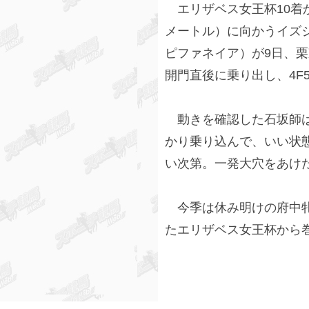
エリザベス女王杯10着か
メートル）に向かうイズ
ピファネイア）が9日、栗
開門直後に乗り出し、4F5
動きを確認した石坂師は
かり乗り込んで、いい状
い次第。一発大穴をあけ
今季は休み明けの府中牝
たエリザベス女王杯から