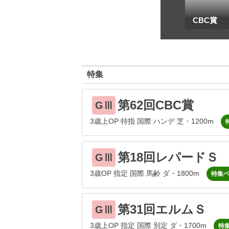
一
地方海外G1出馬表
CBC賞
特集
第62回CBC賞
GⅢ
3歳上OP 特指 国際 ハンデ 芝・1200m
第18回レパードＳ
GⅢ
3歳OP 指定 国際 馬齢 ダ・1800m
特集
第31回エルムＳ
GⅢ
3歳上OP 指定 国際 別定 ダ・1700m
特