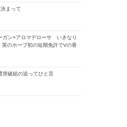
順決まって
ーガン×アロマデローサ いきなり
！英のホープ初の短期免許でVの香
抽選突破組の追ってひと言