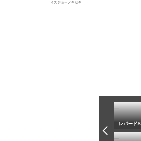
イズジョーノキセキ
トフ・ルメール
安藤勝己
レパードS