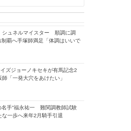
】シュネルマイスター 順調に調
G1制覇へ手塚師満足「体調はいいで
者イズジョーノキセキが有馬記念2
坂師「一発大穴をあけたい」
の名手”福永祐一 難関調教師試験
たな一歩へ来年2月騎手引退