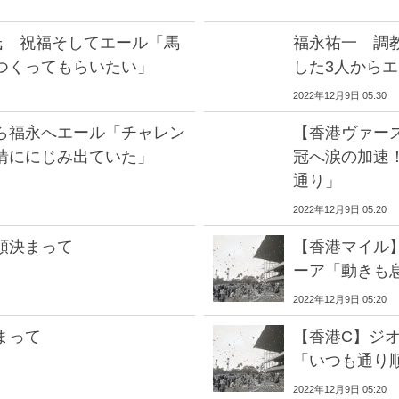
氏 祝福そしてエール「馬
福永祐一 調
つくってもらいたい」
した3人から
2022年12月9日 05:30
ら福永へエール「チャレン
【香港ヴァー
情ににじみ出ていた」
冠へ涙の加速！
通り」
2022年12月9日 05:20
順決まって
【香港マイル
ーア「動きも
2022年12月9日 05:20
まって
【香港C】ジオ
「いつも通り
2022年12月9日 05:20