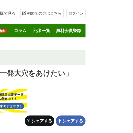
版で見る
初めての方はこちら
ログイン
コラム
記者一覧
無料会員登録
有料
「一発大穴をあけたい」
シェアする
シェアする