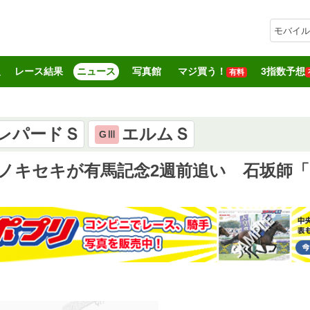
モバイル
報
レース結果
ニュース
写真館
マジ買う！
3指数予想
有料
レパードＳ
エルムＳ
GⅢ
ノキセキが有馬記念2週前追い 石坂師