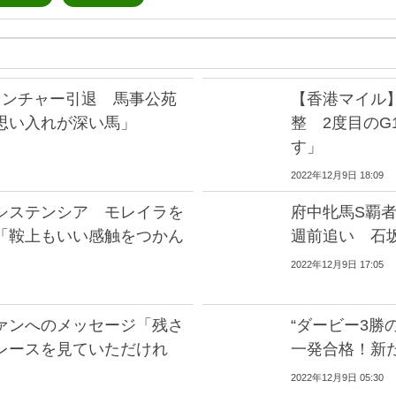
リンチャー引退 馬事公苑
【香港マイル
思い入れが深い馬」
整 2度目の
す」
2022年12月9日 18:09
システンシア モレイラを
府中牝馬S覇
「鞍上もいい感触をつかん
週前追い 石
2022年12月9日 17:05
ァンへのメッセージ「残さ
“ダービー3勝
レースを見ていただけれ
一発合格！新
2022年12月9日 05:30