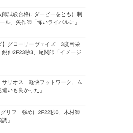
教師試験合格にダービーをともに制
エール、矢作師「怖いライバルに」
ズ】グローリーヴェイズ 3度目栄
鋭伸2F23秒3、尾関師「イメージ
】サリオス 軽快フットワーク、ム
息遣いも良かった」
グリフ 強めに2F22秒0、木村師
順調」