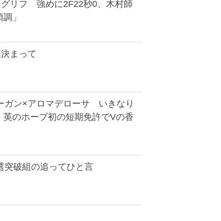
グリフ 強めに2F22秒0、木村師
順調」
順決まって
ーガン×アロマデローサ いきなり
！英のホープ初の短期免許でVの香
抽選突破組の追ってひと言