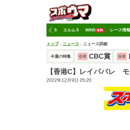
トップ
CBC賞
レパードＳ
エルムＳ
WIN5
レース情
有料
トップ
ニュース
ニュース詳細
CBC賞
今週の特集
GⅢ
GⅢ
【香港C】レイパパレ 
2022年12月9日 05:20