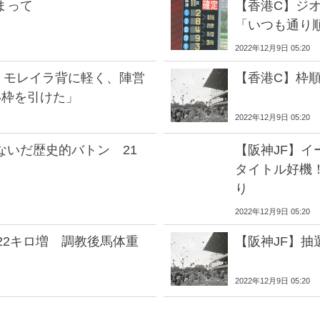
まって
【香港C】ジオ
「いつも通り
2022年12月9日 05:20
 モレイラ背に軽く、陣営
【香港C】枠
い枠を引けた」
2022年12月9日 05:20
ないだ歴史的バトン 21
【阪神JF】イ
タイトル好機
り
2022年12月9日 05:20
22キロ増 調教後馬体重
【阪神JF】
2022年12月9日 05:20