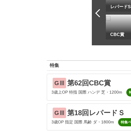
トフ・ルメール
安藤勝己
レパードS
一
地方海外G1出馬表
CBC賞
特集
第62回CBC賞
GⅢ
3歳上OP 特指 国際 ハンデ 芝・1200m
第18回レパードＳ
GⅢ
3歳OP 指定 国際 馬齢 ダ・1800m
特集