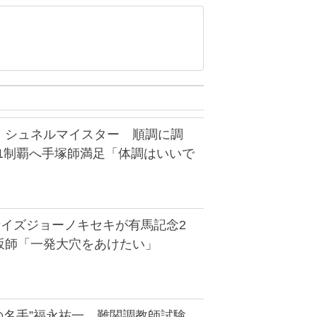
】シュネルマイスター 順調に調
G1制覇へ手塚師満足「体調はいいで
者イズジョーノキセキが有馬記念2
坂師「一発大穴をあけたい」
の名手”福永祐一 難関調教師試験