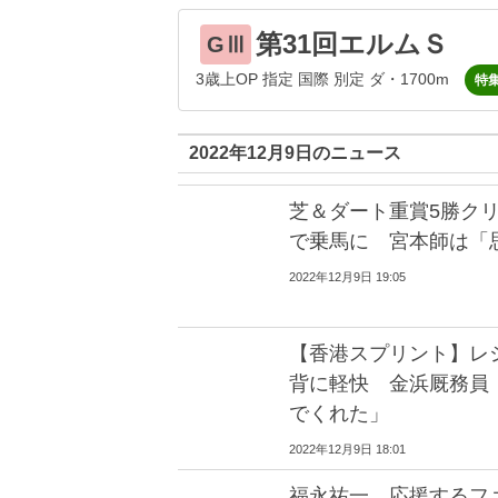
第31回エルムＳ
GⅢ
3歳上OP 指定 国際 別定 ダ・1700m
特
2022年12月9日のニュース
芝＆ダート重賞5勝ク
で乗馬に 宮本師は「
2022年12月9日 19:05
【香港スプリント】レ
背に軽快 金浜厩務員
でくれた」
2022年12月9日 18:01
福永祐一 応援するフ