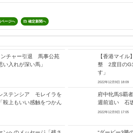
集ページへ
確定新聞へ
リンチャー引退 馬事公苑
【香港マイル
思い入れが深い馬」
整 2度目の
す」
2022年12月9日 18:09
システンシア モレイラを
府中牝馬S覇
「鞍上もいい感触をつかん
週前追い 石
2022年12月9日 17:05
ァンへのメッセージ「残さ
“ダービー3勝