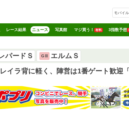
モバイル
報
レース結果
ニュース
写真館
マジ買う！
3指数予想
有料
レパードＳ
エルムＳ
GⅢ
モレイラ背に軽く、陣営は1番ゲート歓迎