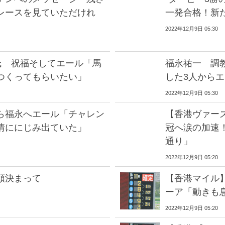
レースを見ていただけれ
一発合格！新
2022年12月9日 05:30
氏 祝福そしてエール「馬
福永祐一 調
つくってもらいたい」
した3人から
2022年12月9日 05:30
ら福永へエール「チャレン
【香港ヴァー
情ににじみ出ていた」
冠へ涙の加速！
通り」
2022年12月9日 05:20
順決まって
【香港マイル
ーア「動きも
2022年12月9日 05:20