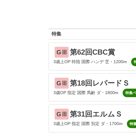
特集
第62回CBC賞
GⅢ
3歳上OP 特指 国際 ハンデ 芝・1200m
第18回レパードＳ
GⅢ
3歳OP 指定 国際 馬齢 ダ・1800m
特集
第31回エルムＳ
GⅢ
3歳上OP 指定 国際 別定 ダ・1700m
特