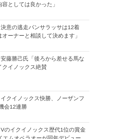
内容としては良かった」
】決意の逃走パンサラッサは12着
はオーナーと相談して決めます」
】安藤勝己氏「後ろから差せる馬な
イクイノックス絶賛
】イクイノックス快勝、ノーザンフ
機会12連勝
】Vのイクイノックス歴代1位の賞金
テイエムオペラオーが同年デビュー