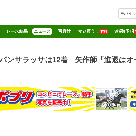
モバイル
報
レース結果
ニュース
写真館
マジ買う！
3指数予想
有料
パンサラッサは12着 矢作師「進退は