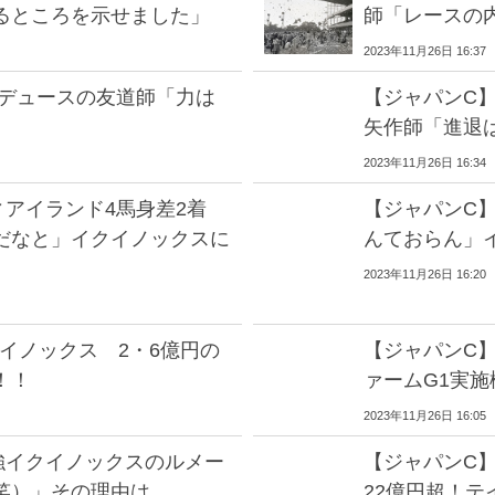
るところを示せました」
師「レースの
2023年11月26日 16:37
ウデュースの友道師「力は
【ジャパンC
矢作師「進退
2023年11月26日 16:34
ィアイランド4馬身差2着
【ジャパンC
だなと」イクイノックスに
んておらん」
2023年11月26日 16:20
イノックス 2・6億円の
【ジャパンC
！！
ァームG1実施
2023年11月26日 16:05
強イクイノックスのルメー
【ジャパンC
笑）」その理由は…
22億円超！