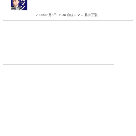
2026年6月3日 05:30 血統ロマン 藤井正弘