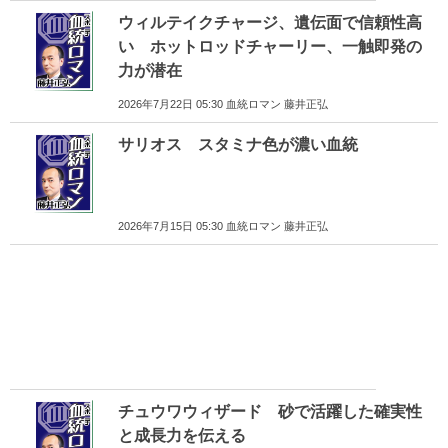
ウィルテイクチャージ、遺伝面で信頼性高
い ホットロッドチャーリー、一触即発の
力が潜在
2026年7月22日 05:30 血統ロマン 藤井正弘
サリオス スタミナ色が濃い血統
2026年7月15日 05:30 血統ロマン 藤井正弘
チュウワウィザード 砂で活躍した確実性
と成長力を伝える