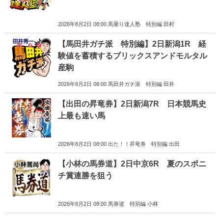
2026年8月2日 08:00 馬乗り達人塾 特別編 田村
【馬田井ガチ派 特別編】2日新潟1R 経
験値を蓄積するブリックスアンドモルタル
産駒
2026年8月2日 08:00 馬田井ガチ派 特別編 田井
【出田の昇竜券】2日新潟7R 日本競馬史
上最も速い馬
2026年8月2日 08:00 出た！！昇竜券 特別編 出田
【小林の馬券道】2日中京6R 夏のスポニ
チ賞連勝を狙う
2026年8月2日 08:00 馬券道 特別編 小林