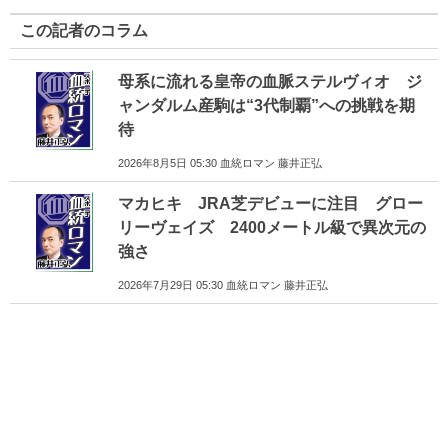
この記者のコラム
母系に流れる皇帝の血脈ステルヴィオ ジ
ャンダルム産駒は“3代制覇”への挑戦を期
待
2026年8月5日 05:30 血統ロマン 藤井正弘
マカヒキ JRA芝デビューに注目 グロー
リーヴェイズ 2400メートル級で異次元の
強さ
2026年7月29日 05:30 血統ロマン 藤井正弘