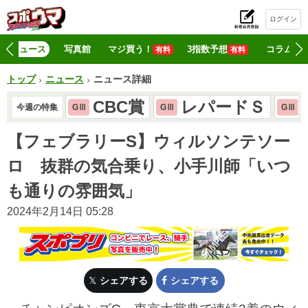
ログイン
初
ニュース
写真館
マジ買う！
3指数予想
コラム
有料
有料
トップ
ニュース
ニュース詳細
CBC賞
レパードＳ
今週の特集
GⅢ
GⅢ
GⅢ
【フェブラリーS】ウィルソンテソー
ロ 抜群の気合乗り、小手川師「いつ
も通りの雰囲気」
2024年2月14日 05:28
シェアする
シェアする