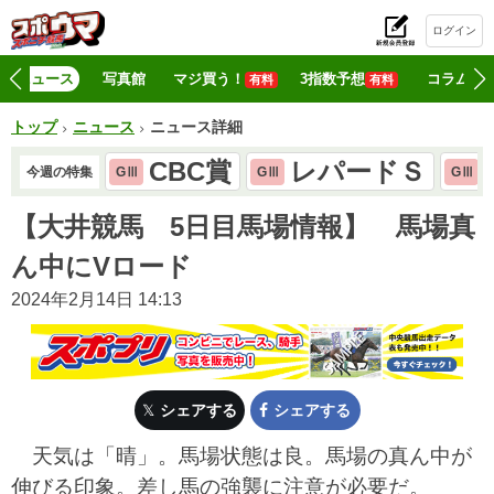
ログイン
初
ニュース
写真館
マジ買う！
3指数予想
コラム
有料
有料
トップ
ニュース
ニュース詳細
CBC賞
レパードＳ
今週の特集
GⅢ
GⅢ
GⅢ
【大井競馬 5日目馬場情報】 馬場真
ん中にVロード
2024年2月14日 14:13
シェアする
シェアする
天気は「晴」。馬場状態は良。馬場の真ん中が
伸びる印象。差し馬の強襲に注意が必要だ。