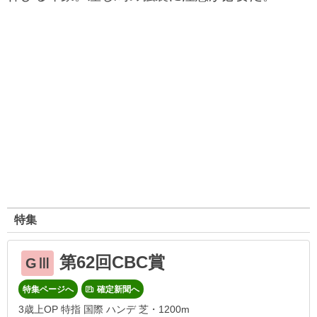
特集
第62回CBC賞
GⅢ
特集ページへ
確定新聞へ
3歳上OP 特指 国際 ハンデ 芝・1200m