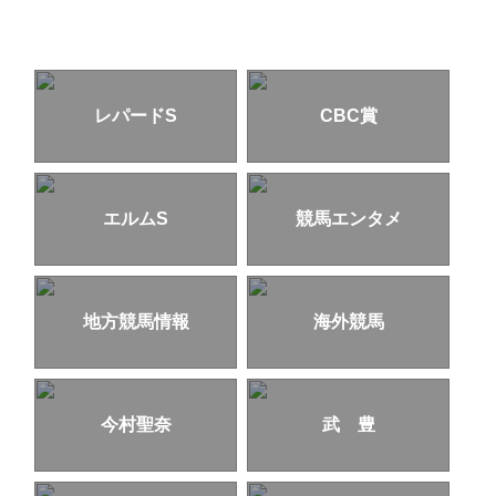
レパードS
CBC賞
エルムS
競馬エンタメ
地方競馬情報
海外競馬
今村聖奈
武 豊