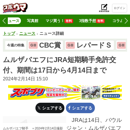
ログイン
初
ニュース
写真館
マジ買う！
3指数予想
コラム
有料
有料
トップ
ニュース
ニュース詳細
CBC賞
レパードＳ
今週の特集
GⅢ
GⅢ
GⅢ
ムルザバエフにJRA短期騎手免許交
付、期間は17日から4月14日まで
2024年2月14日 15:10
シェアする
シェアする
JRAは14日、バウル
ジャン・ムルザバエフ
ムルザバエフ騎手 ＝2024年2月14日撮影