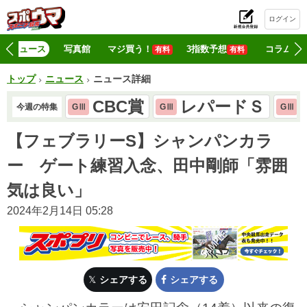
ログイン
初
ニュース
写真館
マジ買う！
3指数予想
コラム
有料
有料
トップ
ニュース
ニュース詳細
CBC賞
レパードＳ
今週の特集
GⅢ
GⅢ
GⅢ
【フェブラリーS】シャンパンカラ
ー ゲート練習入念、田中剛師「雰囲
気は良い」
2024年2月14日 05:28
シェアする
シェアする