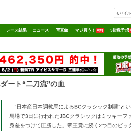
モバイル
報
レース結果
ニュース
写真館
マジ買う！
3指数予想
有料
ダート“二刀流”の血
“日本産日本調教馬によるBCクラシック制覇”と
馬場で3日に行われたJBCクラシックはミッキーフ
身差をつけて圧勝した。帝王賞に続く2つ目のビッ