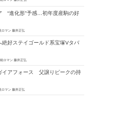
 “進化形”予感…初年度産駒の好
 血統ロマン 藤井正弘
へ絶好ステイゴールド系宝塚Vタバ
0 血統ロマン 藤井正弘
ガイアフォース 父譲りピークの持
 血統ロマン 藤井正弘