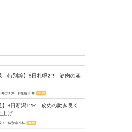
派 特別編】8日札幌2R 筋肉の容
0 馬田井ガチ派 特別編 田井
NEW
】8日新潟12R 攻めの動き良く
仕上げ
 馬券道 特別編 小林
NEW