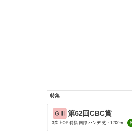
特集
第62回CBC賞
GⅢ
3歳上OP 特指 国際 ハンデ 芝・1200m