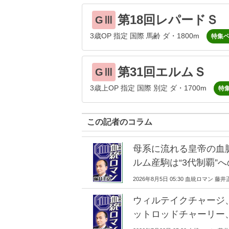
第18回レパードＳ
GⅢ
3歳OP 指定 国際 馬齢 ダ・1800m
特集
第31回エルムＳ
GⅢ
3歳上OP 指定 国際 別定 ダ・1700m
特
この記者のコラム
母系に流れる皇帝の血
ルム産駒は“3代制覇”
2026年8月5日 05:30 血統ロマン 藤
ウィルテイクチャージ
ットロッドチャーリー