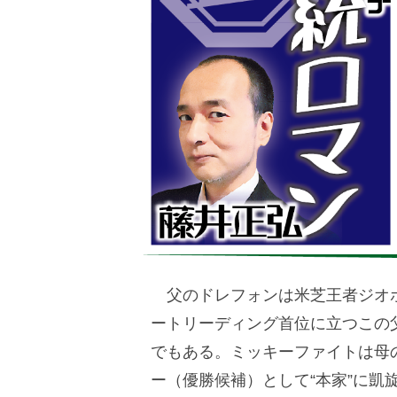
父のドレフォンは米芝王者ジオポ
ートリーディング首位に立つこの
でもある。ミッキーファイトは母
ー（優勝候補）として“本家”に