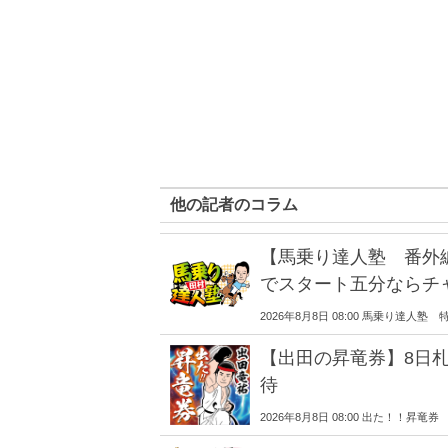
他の記者のコラム
【馬乗り達人塾 番外編
でスタート五分ならチ
2026年8月8日 08:00 馬乗り達人塾 
【出田の昇竜券】8日札
待
2026年8月8日 08:00 出た！！昇竜