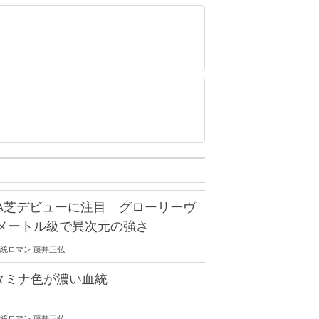
RA芝デビューに注目 グローリーヴ
0メートル級で異次元の強さ
0 血統ロマン 藤井正弘
タミナ色が濃い血統
0 血統ロマン 藤井正弘