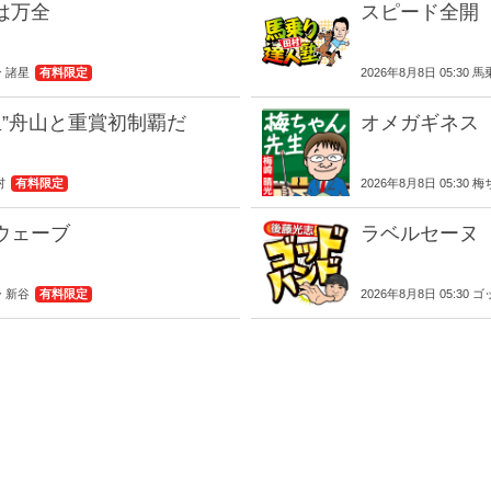
は万全
スピード全開
ン 諸星
有料限定
2026年8月8日 05:30
生”舟山と重賞初制覇だ
オメガギネス 
村
有料限定
2026年8月8日 05:30
ウェーブ
ラベルセーヌ
ー 新谷
有料限定
2026年8月8日 05:30