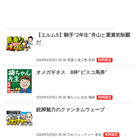
【エルムS】騎手“2年生”舟山と重賞初制覇
だ
2026年8月8日 05:30 馬乗り達人塾 田村
有料限定
オメガギネス 8枠“ビスコ馬券”
2026年8月8日 05:30 梅ちゃん先生 梅崎
有料限定
鋭脚魅力のクァンタムウェーブ
2026年8月8日 05:30 The ウォッチャー 新谷
有料限定