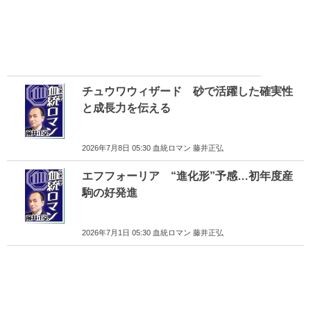
チュウワウィザード 砂で活躍した確実性
と成長力を伝える
2026年7月8日 05:30 血統ロマン 藤井正弘
エフフォーリア “進化形”予感…初年度産
駒の好発進
2026年7月1日 05:30 血統ロマン 藤井正弘