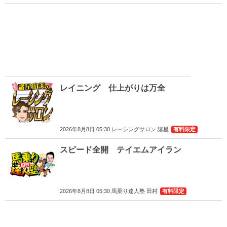
レイニング 仕上がりは万全
2026年8月8日 05:30 レーシングサロン 諸星
有料限定
スピード全開 テイエムアイラン
2026年8月8日 05:30 馬乗り達人塾 田村
有料限定