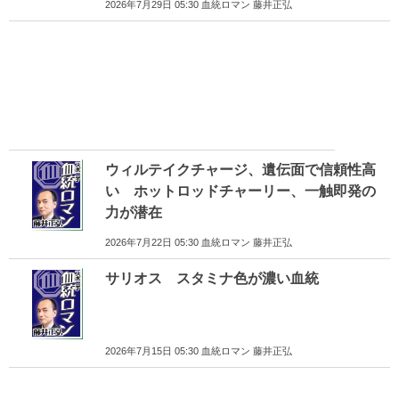
2026年7月29日 05:30 血統ロマン 藤井正弘
ウィルテイクチャージ、遺伝面で信頼性高
い ホットロッドチャーリー、一触即発の
力が潜在
2026年7月22日 05:30 血統ロマン 藤井正弘
サリオス スタミナ色が濃い血統
2026年7月15日 05:30 血統ロマン 藤井正弘