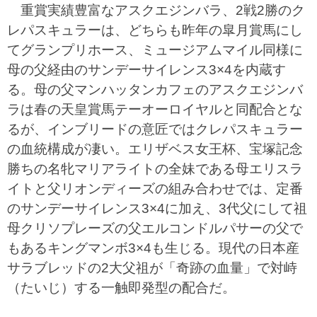
重賞実績豊富なアスクエジンバラ、2戦2勝のク
レパスキュラーは、どちらも昨年の皐月賞馬にし
てグランプリホース、ミュージアムマイル同様に
母の父経由のサンデーサイレンス3×4を内蔵す
る。母の父マンハッタンカフェのアスクエジンバ
ラは春の天皇賞馬テーオーロイヤルと同配合とな
るが、インブリードの意匠ではクレパスキュラー
の血統構成が凄い。エリザベス女王杯、宝塚記念
勝ちの名牝マリアライトの全妹である母エリスラ
イトと父リオンディーズの組み合わせでは、定番
のサンデーサイレンス3×4に加え、3代父にして祖
母クリソプレーズの父エルコンドルパサーの父で
もあるキングマンボ3×4も生じる。現代の日本産
サラブレッドの2大父祖が「奇跡の血量」で対峙
（たいじ）する一触即発型の配合だ。