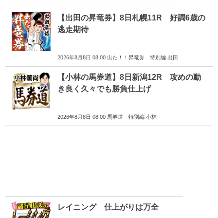
【出田の昇竜券】8日札幌11R 好調6歳の
逃走期待
2026年8月8日 08:00 出た！！昇竜券 特別編 出田
【小林の馬券道】8日新潟12R 攻めの動
き良く久々でも勝負仕上げ
2026年8月8日 08:00 馬券道 特別編 小林
レイニング 仕上がりは万全