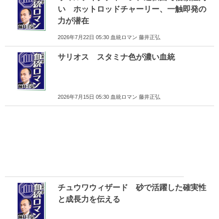
い ホットロッドチャーリー、一触即発の
力が潜在
2026年7月22日 05:30 血統ロマン 藤井正弘
サリオス スタミナ色が濃い血統
2026年7月15日 05:30 血統ロマン 藤井正弘
チュウワウィザード 砂で活躍した確実性
と成長力を伝える