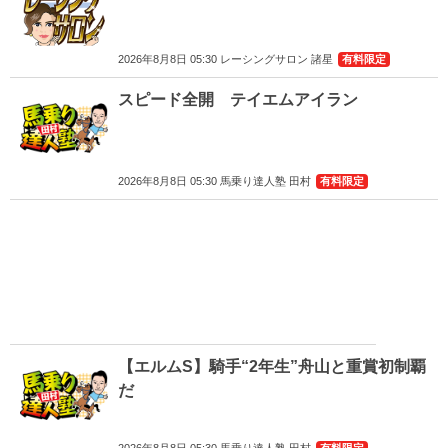
2026年8月8日 05:30 レーシングサロン 諸星
有料限定
スピード全開 テイエムアイラン
2026年8月8日 05:30 馬乗り達人塾 田村
有料限定
【エルムS】騎手“2年生”舟山と重賞初制覇
だ