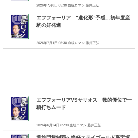
2026年7月8日 05:30 血統ロマン 藤井正弘
エフフォーリア “進化形”予感…初年度産
駒の好発進
2026年7月1日 05:30 血統ロマン 藤井正弘
エフフォーリアVSサリオス 数的優位で一
騎打ちムード
2026年6月24日 05:30 血統ロマン 藤井正弘
凱旋門賞制覇へ絶好ステイゴールド系宝塚