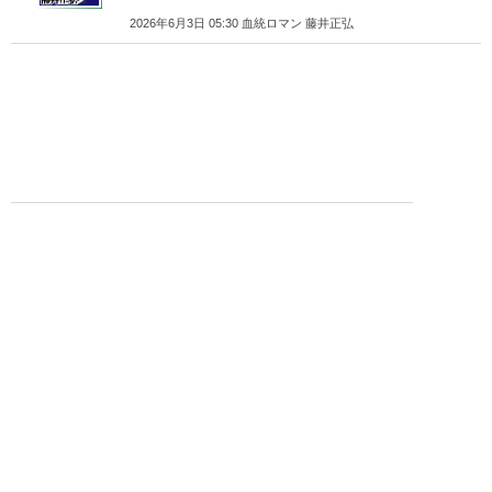
2026年6月3日 05:30 血統ロマン 藤井正弘