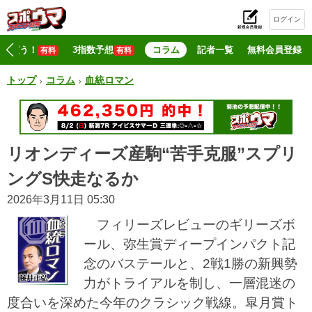
ログイン
初
マジ買う！
3指数予想
コラム
記者一覧
無料会員登録
有料
有料
トップ
コラム
血統ロマン
リオンディーズ産駒“苦手克服”スプリ
ングS快走なるか
2026年3月11日 05:30
フィリーズレビューのギリーズボ
ール、弥生賞ディープインパクト記
念のバステールと、2戦1勝の新興勢
力がトライアルを制し、一層混迷の
度合いを深めた今年のクラシック戦線。皐月賞ト