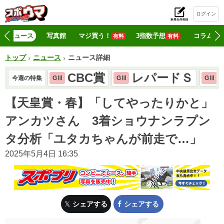
ログイン
初
ニュース
写真館
マジ買う！
3指数予想
コラム
有料
有料
トップ
ニュース
ニュース詳細
CBC賞
レパードＳ
今週の特集
GⅢ
GⅢ
GⅢ
【天皇賞・春】「してやったりかと」
アンカツさん 3着ショウナンラプン
タ分析「ユタカちゃんが前走で…」
2025年5月4日 16:35
シェアする
シェアする