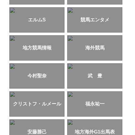
エルムS
競馬エンタメ
地方競馬情報
海外競馬
今村聖奈
武 豊
クリストフ・ルメール
福永祐一
安藤勝己
地方海外G1出馬表