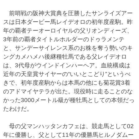
前哨戦の阪神大賞典を圧勝したサンライズアー
スは日本ダービー馬レイデオロの初年度産駒。昨
年の覇者テーオーロイヤルの父リオンディーズ、
3年前の覇者タイトルホルダーのドゥラメンテ
と、サンデーサイレンス系のお株を奪う勢いのキ
ングカメハメハ後継種牡馬である父レイデオロ
は、3代母がウインドインハーヘア。血統構成は
近年の天皇賞サイヤーの“いいとこどり”というべ
きで、初年度産駒からは本馬の他にも菊花賞3着
のアドマイヤテラが出た。現役時に走ることのな
かった3000メートル級が種牡馬としての本領だっ
たわけだ。
母の父マンハッタンカフェは、競走馬として02
年に優勝し、父として11年の優勝馬ヒルノダムー