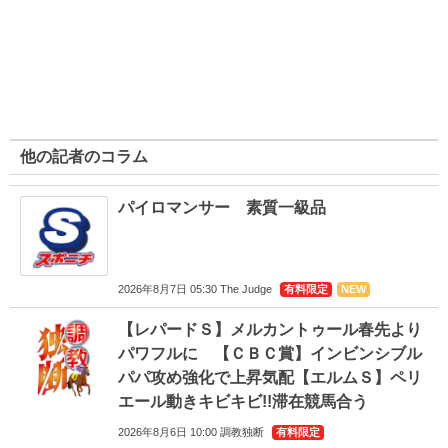
他の記者のコラム
パイロマンサー 素質一級品
2026年8月7日 05:30 The Judge
有料限定
NEW
【レパードＳ】メルカントゥール春先より
パワフルに 【ＣＢＣ賞】インビンシブル
パパ攻め強化で上昇気配【エルムＳ】ペリ
エール動きキビキビ!!滞在競馬合う
2026年8月6日 10:00 調教独断
有料限定