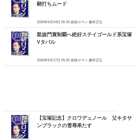
騎打ちムード
2026年6月24日 05:30 血統ロマン 藤井正弘
凱旋門賞制覇へ絶好ステイゴールド系宝塚
Vタバル
2026年6月17日 05:30 血統ロマン 藤井正弘
【宝塚記念】クロワデュノール 父キタサ
ンブラックの雪辱果たす