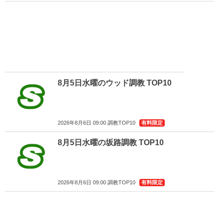
8月5日水曜のウッド調教 TOP10
2026年8月6日 09:00 調教TOP10
有料限定
8月5日水曜の坂路調教 TOP10
2026年8月6日 09:00 調教TOP10
有料限定