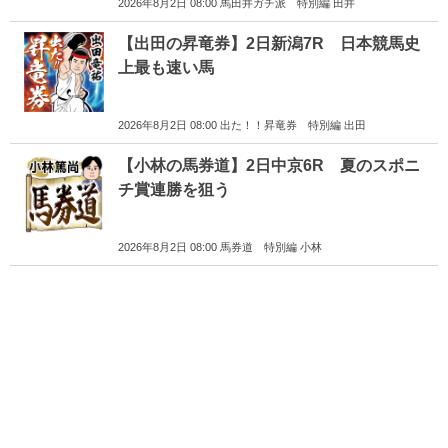
2026年8月2日 08:00 馬田井ガチ派 特別編 田井
【出田の昇竜券】2日新潟7R 日本競馬史
上最も速い馬
2026年8月2日 08:00 出た！！昇竜券 特別編 出田
【小林の馬券道】2日中京6R 夏のスポニ
チ賞連勝を狙う
2026年8月2日 08:00 馬券道 特別編 小林