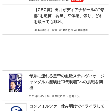
【CBC賞】田井がディアナザールの“臀
部”を絶賛「容量、立体感、張り、どれ
を取っても非凡」
2026年8月5日 12:00 WEB取材班 WEB取材班
母系に流れる皇帝の血脈ステルヴィオ ジ
ャンダルム産駒は“3代制覇”への挑戦を期
待
2026年8月5日 05:30 血統ロマン 藤井正弘
コンフォルツァ 休み明けでイライラして