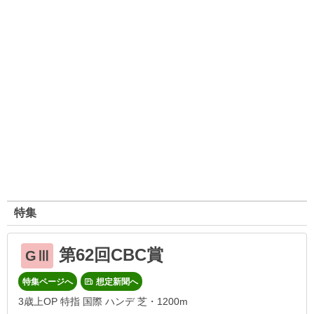
特集
第62回CBC賞
GⅢ
特集ページへ
想定新聞へ
3歳上OP 特指 国際 ハンデ 芝・1200m