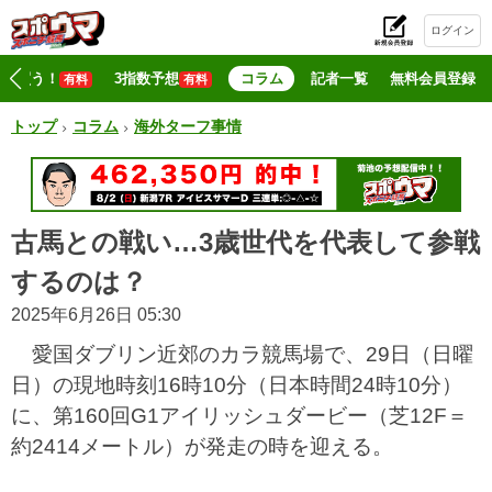
ログイン
初
マジ買う！
3指数予想
コラム
記者一覧
無料会員登録
有料
有料
トップ
コラム
海外ターフ事情
古馬との戦い…3歳世代を代表して参戦
するのは？
2025年6月26日 05:30
愛国ダブリン近郊のカラ競馬場で、29日（日曜
日）の現地時刻16時10分（日本時間24時10分）
に、第160回G1アイリッシュダービー（芝12F＝
約2414メートル）が発走の時を迎える。