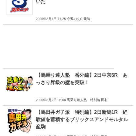
いた
2026年8月4日 17:25 今週の丸山元気！
【馬乗り達人塾 番外編】2日中京6R あ
っさり昇級の壁を突破！
2026年8月2日 08:00 馬乗り達人塾 特別編 田村
【馬田井ガチ派 特別編】2日新潟1R 経
験値を蓄積するブリックスアンドモルタル
産駒