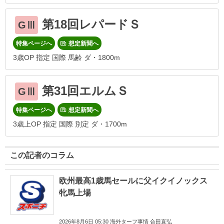
第18回レパードＳ
GⅢ
特集ページへ
想定新聞へ
3歳OP 指定 国際 馬齢 ダ・1800m
第31回エルムＳ
GⅢ
特集ページへ
想定新聞へ
3歳上OP 指定 国際 別定 ダ・1700m
この記者のコラム
欧州最高1歳馬セールに父イクイノックス
牝馬上場
2026年8月6日 05:30 海外ターフ事情 合田直弘