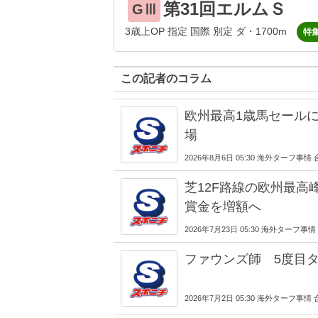
第31回エルムＳ
GⅢ
3歳上OP 指定 国際 別定 ダ・1700m
特
この記者のコラム
欧州最高1歳馬セール
場
2026年8月6日 05:30 海外ターフ事情
芝12F路線の欧州最高
賞金を増額へ
2026年7月23日 05:30 海外ターフ事
ファウンズ師 5度目
2026年7月2日 05:30 海外ターフ事情