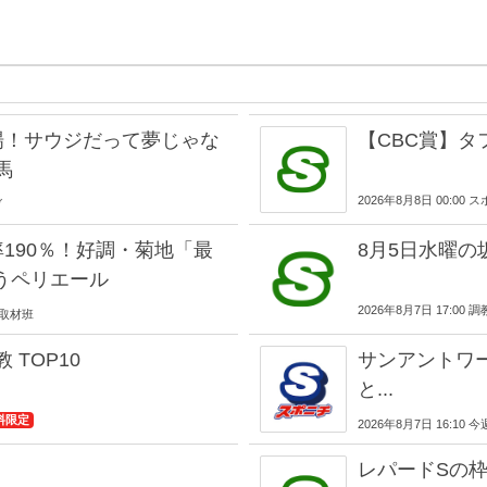
場！サウジだって夢じゃな
【CBC賞】
馬
2026年8月8日 00:00
ブ
190％！好調・菊地「最
8月5日水曜の坂
うペリエール
2026年8月7日 17:00 
EB取材班
 TOP10
サンアントワ
と...
料限定
2026年8月7日 16:10
！
レパードSの