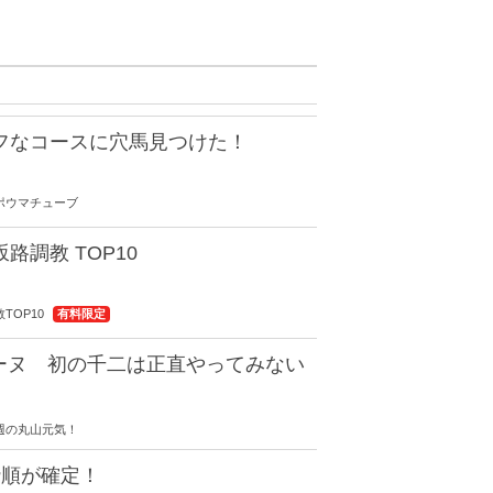
タフなコースに穴馬見つけた！
 スポウマチューブ
路調教 TOP10
調教TOP10
有料限定
ーヌ 初の千二は正直やってみない
 今週の丸山元気！
枠順が確定！