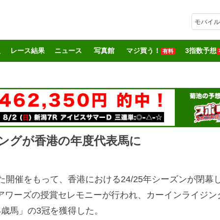
モバイル
報
レース結果
ニュース
写真館
マジ買う！
3指数予想
有料
ングが香港の年度代表馬に
開催をもって、香港における24/25年シーズンが閉幕
アワーズの授賞セレモニーが行われ、カーインライジン
4歳馬」の3冠を獲得した。