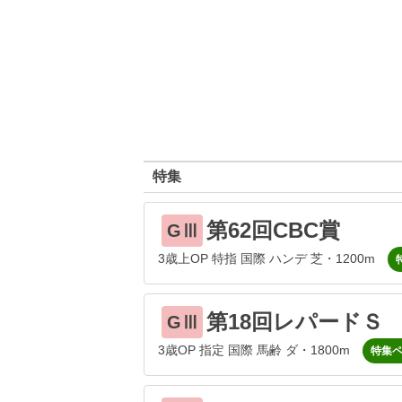
特集
第62回CBC賞
GⅢ
3歳上OP 特指 国際 ハンデ 芝・1200m
第18回レパードＳ
GⅢ
3歳OP 指定 国際 馬齢 ダ・1800m
特集