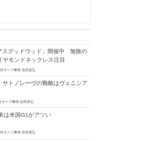
アスグッドウッド」開催中 無敗の
ダイヤモンドネックレス注目
30 海外ターフ事情 合田直弘
C サトノレーヴの難敵はヴェニシア
0 海外ターフ事情 合田直弘
末は米国G1がアツい
30 海外ターフ事情 合田直弘