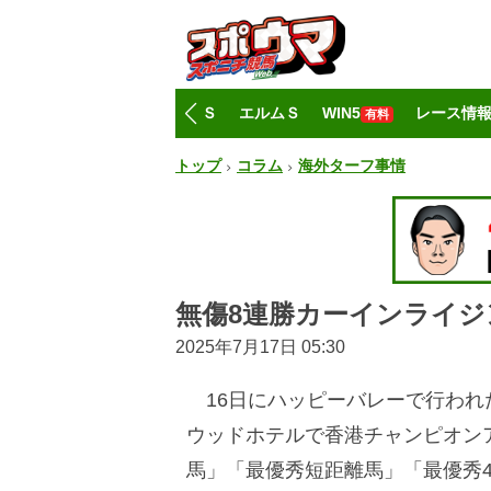
トップ
CBC賞
レパードＳ
エルムＳ
WIN5
レース情
有料
トップ
コラム
海外ターフ事情
無傷8連勝カーインライジ
2025年7月17日 05:30
16日にハッピーバレーで行われた
ウッドホテルで香港チャンピオン
馬」「最優秀短距離馬」「最優秀