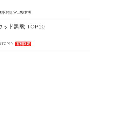
 WEB取材班 WEB取材班
ッド調教 TOP10
調教TOP10
有料限定