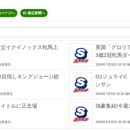
集ページへ
確定新聞へ
に父イクイノックス牝馬上
英国「グロリ
3歳2冠牝馬
 合田直弘
2026年7月30日 05:
峰目指しキングジョージ総
G1ジュライ
ンサン
情 合田直弘
2026年7月9日 05:3
タイトルに正念場
強豪集結!今週
 合田直弘
2026年6月25日 05: