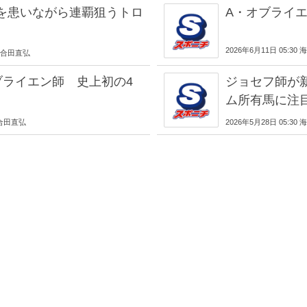
目を患いながら連覇狙うトロ
A・オブライエ
2026年6月11日 05:
情 合田直弘
ブライエン師 史上初の4
ジョセフ師が
ム所有馬に注
 合田直弘
2026年5月28日 05: