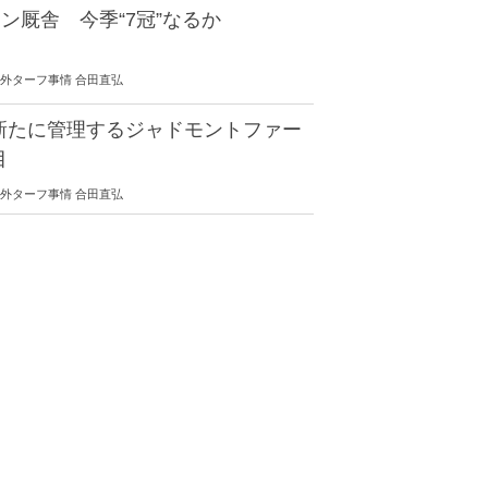
ン厩舎 今季“7冠”なるか
30 海外ターフ事情 合田直弘
新たに管理するジャドモントファー
目
30 海外ターフ事情 合田直弘