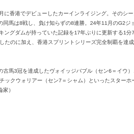
2月に香港でデビューしたカーインライジング。そのシー
年の同馬は8戦し、負け知らずの8連勝。24年11月のG2
ドキングダムが持っていた記録を17年ぶりに更新する1分
制したのに加え、香港スプリントシリーズ完全制覇を達
目の古馬3冠を達成したヴォイッジバブル（セン6＝イウ
ンチックウォリアー（セン7＝シャム）といったスターホ
論家）