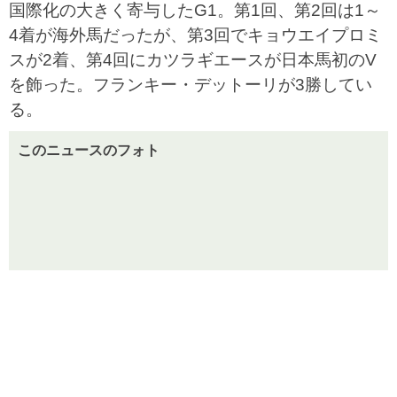
国際化の大きく寄与したG1。第1回、第2回は1～
4着が海外馬だったが、第3回でキョウエイプロミ
スが2着、第4回にカツラギエースが日本馬初のV
を飾った。フランキー・デットーリが3勝してい
る。
このニュースのフォト