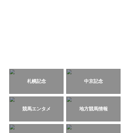
札幌記念
中京記念
競馬エンタメ
地方競馬情報