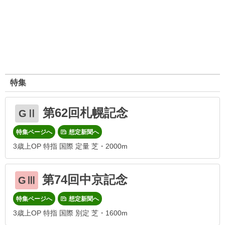
特集
第62回札幌記念
GⅡ
特集ページへ
想定新聞へ
3歳上OP 特指 国際 定量 芝・2000m
第74回中京記念
GⅢ
特集ページへ
想定新聞へ
3歳上OP 特指 国際 別定 芝・1600m