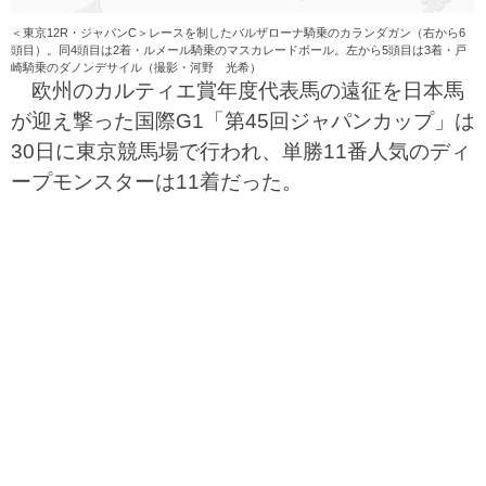
＜東京12R・ジャパンC＞レースを制したバルザローナ騎乗のカランダガン（右から6
頭目）。同4頭目は2着・ルメール騎乗のマスカレードボール。左から5頭目は3着・戸
崎騎乗のダノンデサイル（撮影・河野 光希）
欧州のカルティエ賞年度代表馬の遠征を日本馬
が迎え撃った国際G1「第45回ジャパンカップ」は
30日に東京競馬場で行われ、単勝11番人気のディ
ープモンスターは11着だった。