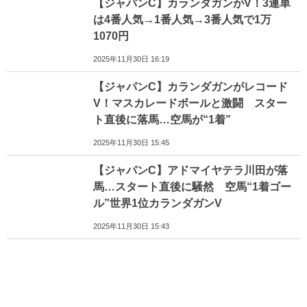
【ジャパンC】カランダガンがV！3連単
は4番人気→1番人気→3番人気で1万
1070円
2025年11月30日 16:19
【ジャパンC】カランダガンがレコード
V！マスカレードボールと激闘 スター
ト直後に落馬…空馬が“1着”
2025年11月30日 15:45
【ジャパンC】アドマイヤテラ川田が落
馬…スタート直後に騒然 空馬“1着ゴー
ル”世界1位カランダガンV
2025年11月30日 15:43