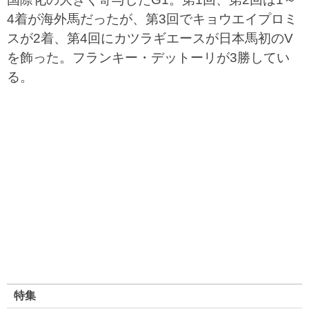
4着が海外馬だったが、第3回でキョウエイプロミ
スが2着、第4回にカツラギエースが日本馬初のV
を飾った。フランキー・デットーリが3勝してい
る。
特集