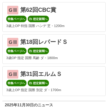
第62回CBC賞
GⅢ
特集ページへ
想定新聞へ
3歳上OP 特指 国際 ハンデ 芝・1200m
第18回レパードＳ
GⅢ
特集ページへ
想定新聞へ
3歳OP 指定 国際 馬齢 ダ・1800m
第31回エルムＳ
GⅢ
特集ページへ
想定新聞へ
3歳上OP 指定 国際 別定 ダ・1700m
2025年11月30日のニュース