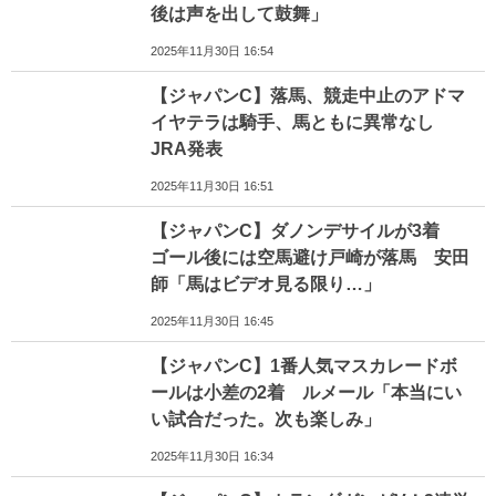
後は声を出して鼓舞」
2025年11月30日 16:54
【ジャパンC】落馬、競走中止のアドマ
イヤテラは騎手、馬ともに異常なし
JRA発表
2025年11月30日 16:51
【ジャパンC】ダノンデサイルが3着
ゴール後には空馬避け戸崎が落馬 安田
師「馬はビデオ見る限り…」
2025年11月30日 16:45
【ジャパンC】1番人気マスカレードボ
ールは小差の2着 ルメール「本当にい
い試合だった。次も楽しみ」
2025年11月30日 16:34