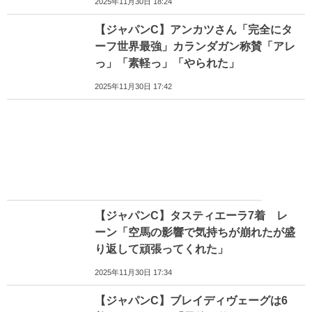
2025年11月30日 18:24
【ジャパンC】アンカツさん「完全にタ
ーフ世界最強」カランダガン称賛「アレ
っ」「素軽っ」「やられた」
2025年11月30日 17:42
【ジャパンC】タスティエーラ7着 レ
ーン「空馬の影響で気持ちが崩れたが盛
り返して頑張ってくれた」
2025年11月30日 17:34
【ジャパンC】ブレイディヴェーグは6