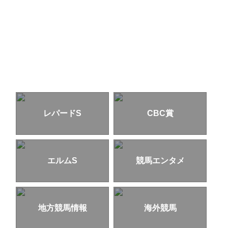
レパードS
CBC賞
エルムS
競馬エンタメ
地方競馬情報
海外競馬