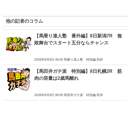
他の記者のコラム
【馬乗り達人塾 番外編】8日新潟7R 無
敗舞台でスタート五分ならチャンス
2026年8月8日 08:00 馬乗り達人塾 特別編 田村
【馬田井ガチ派 特別編】8日札幌2R 筋
肉の容量は2歳馬離れ
2026年8月8日 08:00 馬田井ガチ派 特別編 田井