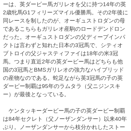
ーは、英ダービー馬ガリレオを父に持つ14年の英
2歳牝馬G1フィリーズマイル優勝馬。その2年後に
同レースを制したのが、オーギュストロダンの母
であるこちらもガリレオ産駒のロードデンドロン
だった。オーギュストロダンの父ディープインパ
クトは言わずと知れた日本の3冠馬で、シティオ
ブトロイの父ジャスティファイは18年の米3冠
馬。つまり直近2年の英ダービー馬はどちらも他
国の3冠馬とBMSガリレオの強力なハイブリッド
の産物なのである。蛇足ながら英3冠馬の子の英
ダービー制覇は95年のラムタラ（父ニジンスキ
ー）が最後となっている。
ケンタッキーダービー馬の子の英ダービー制覇
は84年セクレト（父ノーザンダンサー）以来40年
ぶり。ノーザンダンサーから枝分かれしたストー