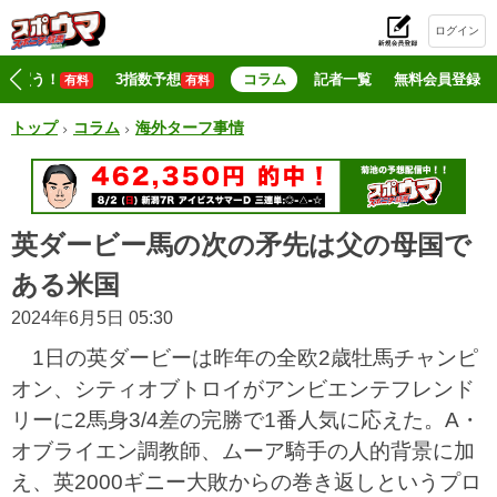
ログイン
初
マジ買う！
3指数予想
コラム
記者一覧
無料会員登録
有料
有料
トップ
コラム
海外ターフ事情
英ダービー馬の次の矛先は父の母国で
ある米国
2024年6月5日 05:30
1日の英ダービーは昨年の全欧2歳牡馬チャンピ
オン、シティオブトロイがアンビエンテフレンド
リーに2馬身3/4差の完勝で1番人気に応えた。A・
オブライエン調教師、ムーア騎手の人的背景に加
え、英2000ギニー大敗からの巻き返しというプロ