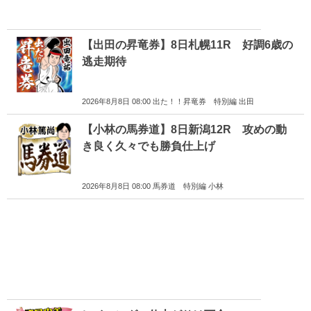
【出田の昇竜券】8日札幌11R 好調6歳の
逃走期待
2026年8月8日 08:00 出た！！昇竜券 特別編 出田
【小林の馬券道】8日新潟12R 攻めの動
き良く久々でも勝負仕上げ
2026年8月8日 08:00 馬券道 特別編 小林